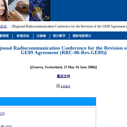
会议
; :
: [Regional Radiocommunication Conference for the Revision of the GE89 Agreemen
新闻室
各项活动
出版物
统计数字
国际电联简介
gional Radiocommunication Conference for the Revision o
GE89 Agreement (RRC-06-Rev.GE89)]
[(Geneva, Switzerland, 15 May-16 June 2006)]
最后文件
全部展开
OJ)
件 (DT)