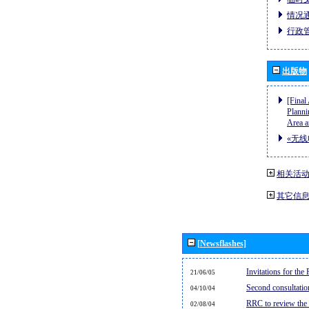
情况通
行政管
出版物
[Final
Planni
Area a
«无线
相关活
其它信
[Newsflashes]
Invitations for th
21/06/05
Second consultati
04/10/04
RRC to review the
02/08/04