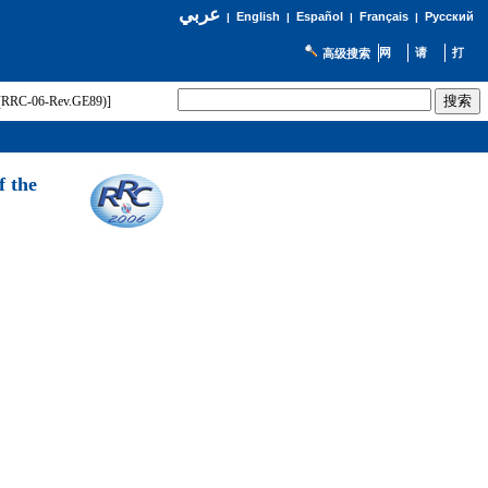
عربي
English
Español
Français
Русский
|
|
|
|
高级搜索
t (RRC-06-Rev.GE89)]
f the