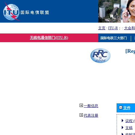
主页
:
ITU-R
； :
大会和
无线电通信部门(ITU-R)
国际电联三大部门
[Re
一般信息
文件
代表注册
议程 (
文稿
临时文