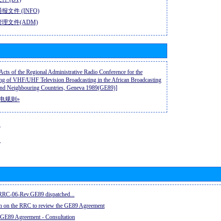
报文件 (INFO)
理文件(ADM)
 Acts of the Regional Administrative Radio Conference for the
ng of VHF/UHF Television Broadcasting in the African Broadcasting
nd Neighbouring Countries, Geneva 1989(GE89)]
电规则»
动
息
e RRC-06-Rev.GE89 dispatched...
on on the RRC to review the GE89 Agreement
 GE89 Agreement - Consultation