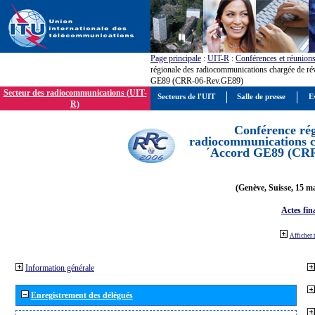
Page principale
:
UIT-R
:
Conférences et réunion
régionale des radiocommunications chargée de ré
GE89 (CRR-06-Rev.GE89)
Secteur des radiocommunications (UIT-
Secteurs de l'UIT
Salle de presse
E
R)
Conférence rég
radiocommunications ch
´Accord GE89 (CR
(Genève, Suisse, 15 ma
Actes fin
Afficher 
Information générale
Enregistrement des délégués