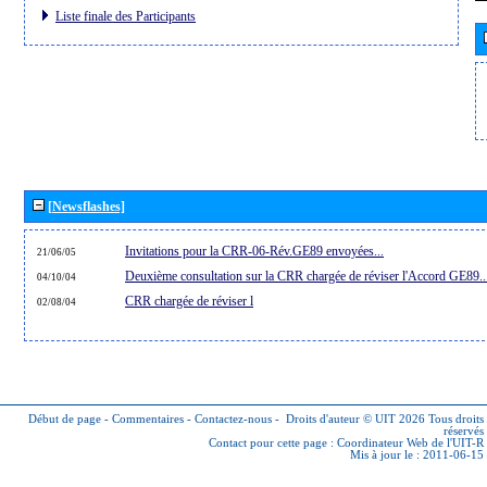
Liste finale des Participants
[Newsflashes]
Invitations pour la CRR-06-Rév.GE89 envoyées...
21/06/05
Deuxième consultation sur la CRR chargée de réviser l'Accord GE89..
04/10/04
CRR chargée de réviser l
02/08/04
Début de page
-
Commentaires
-
Contactez-nous
-
Droits d'auteur © UIT 2026
Tous droits
réservés
Contact pour cette page :
Coordinateur Web de l'UIT-R
Mis à jour le : 2011-06-15