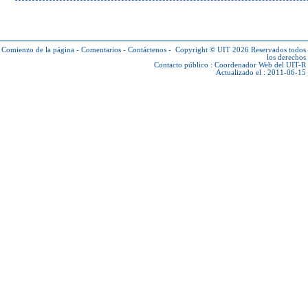
Comienzo de la página
-
Comentarios
-
Contáctenos
-
Copyright © UIT 2026
Reservados todos
los derechos
Contacto público :
Coordenador Web del UIT-R
Actualizado el : 2011-06-15