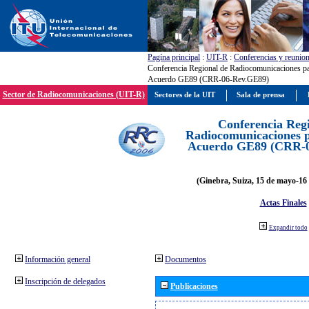
Pagína principal
:
UIT-R
:
Conferencias y reunio
Conferencia Regional de Radiocomunicaciones par
Acuerdo GE89 (CRR-06-Rev.GE89)
Sector de Radiocomunicaciones (UIT-R)
Sectores de la UIT
Sala de prensa
Conferencia Reg
Radiocomunicaciones pa
Acuerdo GE89 (CRR-
(Ginebra, Suiza, 15 de mayo-16 
Actas Finales
Expandir todo
Información general
Documentos
Inscripción de delegados
Publicaciones