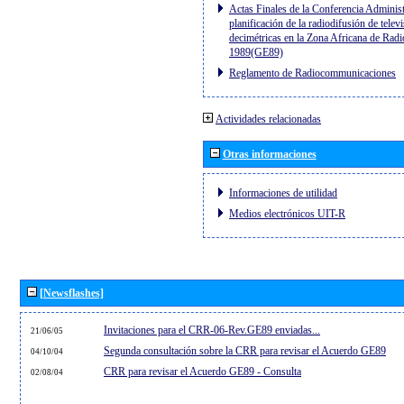
Actas Finales de la Conferencia Administ
planificación de la radiodifusión de telev
decimétricas en la Zona Africana de Radi
1989(GE89)
Reglamento de Radiocommunicaciones
Actividades relacionadas
Otras informaciones
Informaciones de utilidad
Medios electrónicos UIT-R
[Newsflashes]
Invitaciones para el CRR-06-Rev.GE89 enviadas...
21/06/05
Segunda consultación sobre la CRR para revisar el Acuerdo GE89
04/10/04
CRR para revisar el Acuerdo GE89 - Consulta
02/08/04