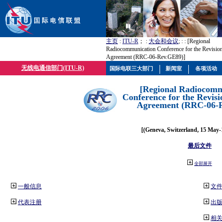
主页
:
ITU-R
； :
大会和会议
; :
: [Regional
Radiocommunication Conference for the Revisio
Agreement (RRC-06-Rev.GE89)]
无线电通信部门(ITU-R)
国际电联三大部门
新闻室
各项活动
[Regional Radiocomm
Conference for the Revisi
Agreement (RRC-06-
[(Geneva, Switzerland, 15 May-
最后文件
全部展开
一般信息
文
代表注册
出
相