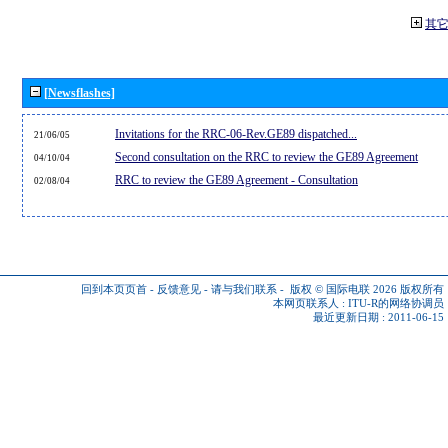
其
[Newsflashes]
Invitations for the RRC-06-Rev.GE89 dispatched...
21/06/05
Second consultation on the RRC to review the GE89 Agreement
04/10/04
RRC to review the GE89 Agreement - Consultation
02/08/04
回到本页页首
-
反馈意见
-
请与我们联系
-
版权 © 国际电联 2026
版权所有
本网页联系人 :
ITU-R的网络协调员
最近更新日期 : 2011-06-15