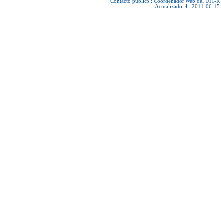
Contacto público :
Coordenador Web del UIT-R
Actualizado el : 2011-06-15