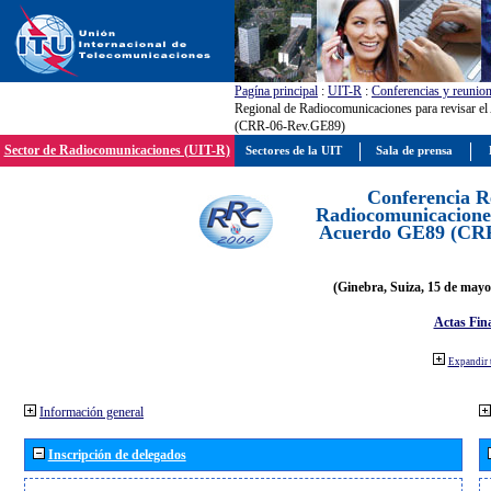
Pagína principal
:
UIT-R
:
Conferencias y reunio
Regional de Radiocomunicaciones para revisar e
(CRR-06-Rev.GE89)
Sector de Radiocomunicaciones (UIT-R)
Sectores de la UIT
Sala de prensa
Conferencia R
Radiocomunicaciones
Acuerdo GE89 (CR
(Ginebra, Suiza, 15 de mayo
Actas Fina
Expandir 
Información general
Inscripción de delegados