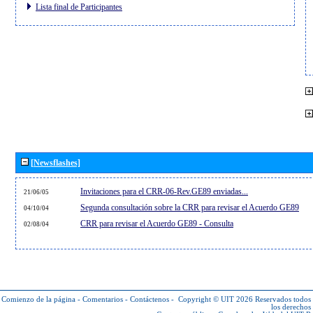
Lista final de Participantes
[Newsflashes]
Invitaciones para el CRR-06-Rev.GE89 enviadas...
21/06/05
Segunda consultación sobre la CRR para revisar el Acuerdo GE89
04/10/04
CRR para revisar el Acuerdo GE89 - Consulta
02/08/04
Comienzo de la página
-
Comentarios
-
Contáctenos
-
Copyright © UIT 2026
Reservados todos
los derechos