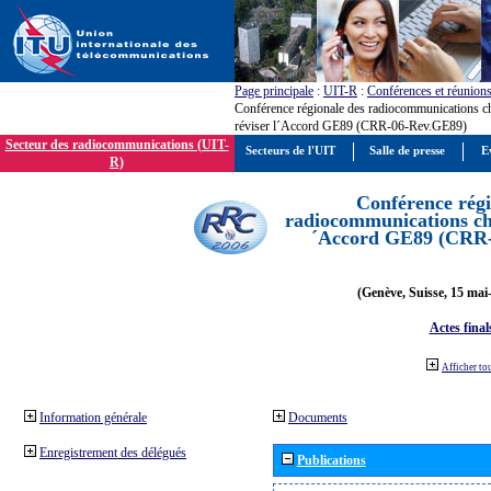
Page principale
:
UIT-R
:
Conférences et réunion
Conférence régionale des radiocommunications c
réviser l´Accord GE89 (CRR-06-Rev.GE89)
Secteur des radiocommunications (UIT-
Secteurs de l'UIT
Salle de presse
E
R)
Conférence régi
radiocommunications cha
´Accord GE89 (CRR
(Genève, Suisse, 15 mai
Actes final
Afficher to
Information générale
Documents
Enregistrement des délégués
Publications