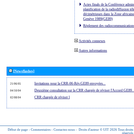
Actes finals de la Conférence admini
planification de la radiodiffusion té
décimétriques dans la Zone africaine
Genève 1989(GE89)
Réglement des radiocommunication
Activités connexes
Autres informations
[Newsflashes]
Invitations pour la CRR-06-Rév.GE89 envoyées...
21/06/05
Deuxième consultation sur la CRR chargée de réviser l'Accord GE89..
04/10/04
CRR chargée de réviser l
02/08/04
Début de page
-
Commentaires
-
Contactez-nous
-
Droits d'auteur © UIT 2026
Tous droits
réservés