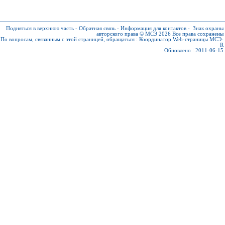
Подняться в верхнюю часть
-
Обратная связь
-
Информация для контактов
-
Знак охраны
авторского права © МСЭ 2026
Все права сохранены
По вопросам, связанным с этой страницей, обращаться :
Координатор Web-страницы МСЭ-
R
Обновлено : 2011-06-15