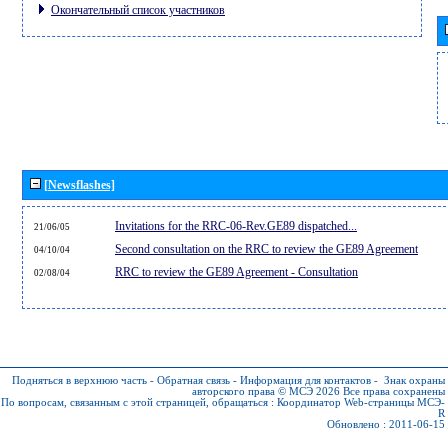
Окончательный список участников
[Newsflashes]
Invitations for the RRC-06-Rev.GE89 dispatched...
21/06/05
Second consultation on the RRC to review the GE89 Agreement
04/10/04
RRC to review the GE89 Agreement - Consultation
02/08/04
Подняться в верхнюю часть
-
Обратная связь
-
Информация для контактов
-
Знак охраны
авторского права © МСЭ 2026
Все права сохранены
По вопросам, связанным с этой страницей, обращаться :
Координатор Web-страницы МСЭ-
R
Обновлено : 2011-06-15