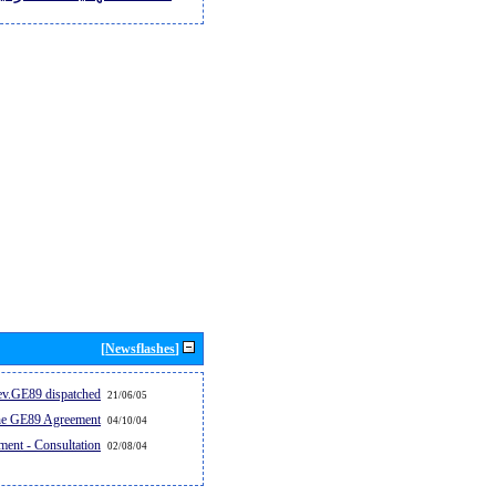
[Newsflashes]
v.GE89 dispatched...
21/06/05
the GE89 Agreement
04/10/04
ent - Consultation
02/08/04