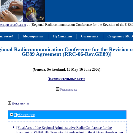
енции и собрания
:
: [Regional Radiocommunication Conference for the Revision of the GE
новостей
Мероприятия
Публикации
Статистика
Сведения о МС
gional Radiocommunication Conference for the Revision o
GE89 Agreement (RRC-06-Rev.GE89)]
[(Geneva, Switzerland, 15 May-16 June 2006)]
Заключительные акты
Расширить все
Документы
Публикации
[Final Acts of the Regional Administrative Radio Conference for the
Planning of VHF/UHF Television Broadcasting in the African Broadcasting