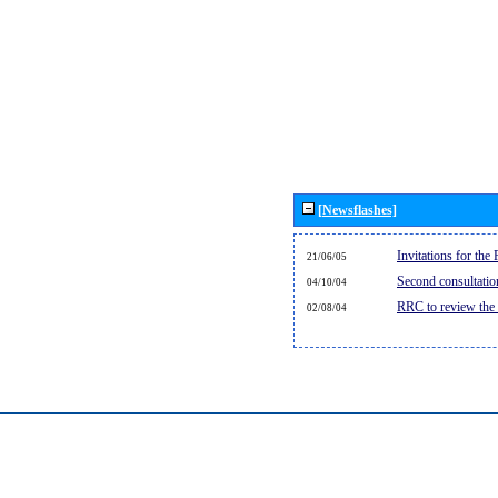
[Newsflashes]
Invitations for th
21/06/05
Second consultati
04/10/04
RRC to review the
02/08/04