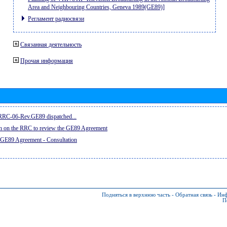
Area and Neighbouring Countries, Geneva 1989(GE89)]
Регламент радиосвязи
Связанная деятельность
Прочая информация
e RRC-06-Rev.GE89 dispatched...
on on the RRC to review the GE89 Agreement
 GE89 Agreement - Consultation
Подняться в верхнюю часть
-
Обратная связь
-
Инф
П