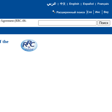
عربي
English
Español
Français
|
中文
|
|
|
Расширенный поиск
89 Agreement (RRC-06-
Э
f the