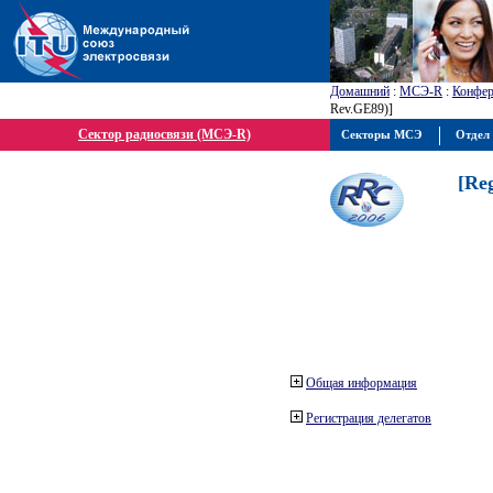
Домашний
:
МСЭ-R
:
Конфер
Rev.GE89)]
Сектор радиосвязи (МСЭ-R)
Секторы МСЭ
Отдел 
[Re
Общая информация
Регистрация делегатов