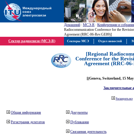
Домашний
:
МСЭ-R
:
Конференции и собрани
Radiocommunication Conference for the Revisio
Agreement (RRC-06-Rev.GE89)]
Сектор радиосвязи (МСЭ-R)
Секторы МСЭ
Отдел новостей
М
[Regional Radiocom
Conference for the Revis
Agreement (RRC-06-
[(Geneva, Switzerland, 15 May
Заключительные 
Расширить все
Общая информация
Документы
Регистрация делегатов
Публикации
Связанная деятельность