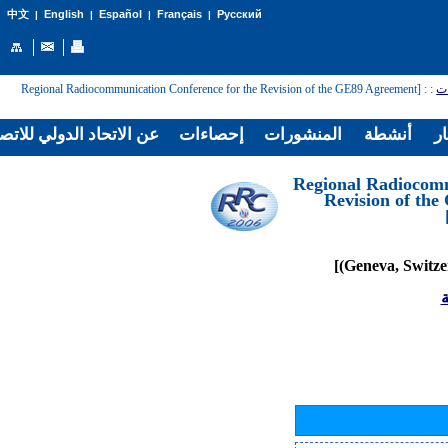
English
Español
Français
Русский
中文
|
|
|
|
: [Regional Radiocommunication Conference for the Revision of the GE89 Agreement
:
ات
ار
أنشطة
المنشورات
إحصاءات
عن الاتحاد الدولي للاتص
[Regional Radiocom
Revision of th
ة