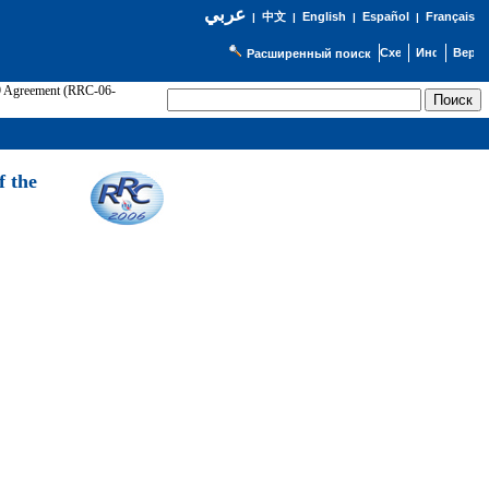
عربي
English
Español
Français
|
中文
|
|
|
Расширенный поиск
89 Agreement (RRC-06-
Э
f the