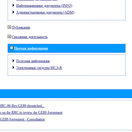
Информационные документы (INFO)
Административные документы (ADM)
Публикации
Связанная деятельность
Прочая информация
Полезная информация
Электронные средства МСЭ-R
e RRC-06-Rev.GE89 dispatched...
on on the RRC to review the GE89 Agreement
 GE89 Agreement - Consultation