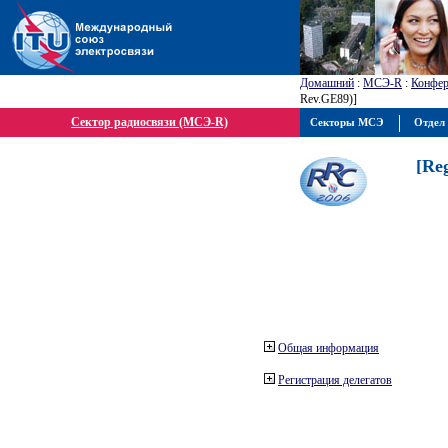
Домашний
:
МСЭ-R
:
Конфер
Rev.GE89)]
Сектор радиосвязи (МСЭ-R)
Секторы МСЭ
Отдел 
[Re
Общая информация
Регистрация делегатов