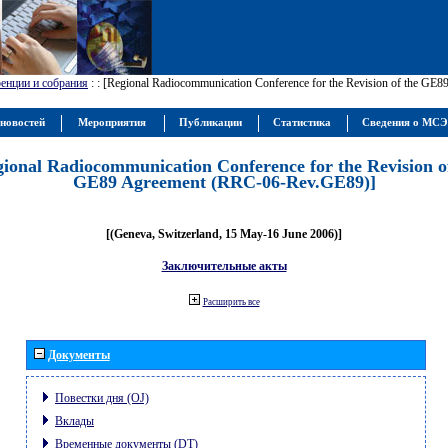
енции и собрания
:
: [Regional Radiocommunication Conference for the Revision of the GE
новостей
Мероприятия
Публикации
Статистика
Сведения о МС
gional Radiocommunication Conference for the Revision o
GE89 Agreement (RRC-06-Rev.GE89)]
[(Geneva, Switzerland, 15 May-16 June 2006)]
Заключительные акты
Расширить все
Документы
Повестки дня (OJ)
Вклады
Временные документы (DT)