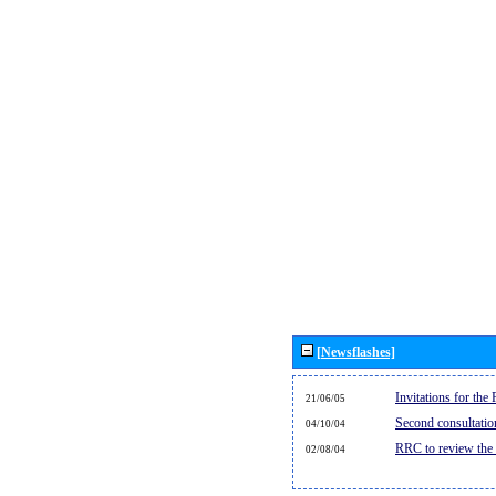
[Newsflashes]
Invitations for th
21/06/05
Second consultati
04/10/04
RRC to review the
02/08/04