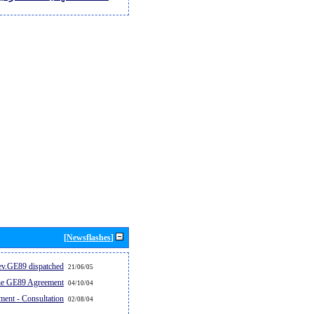
[Newsflashes]
v.GE89 dispatched...
21/06/05
the GE89 Agreement
04/10/04
ent - Consultation
02/08/04