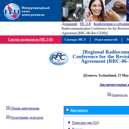
Домашний
:
МСЭ-R
:
Конференции и собрани
Radiocommunication Conference for the Revisio
Agreement (RRC-06-Rev.GE89)]
Сектор радиосвязи (МСЭ-R)
Секторы МСЭ
Отдел новостей
М
[Regional Radiocom
Conference for the Revis
Agreement (RRC-06-
[(Geneva, Switzerland, 15 May
Заключительные 
Расширить все
Общая информация
Документы
Регистрация делегатов
Повестки дня (OJ)