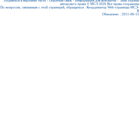
Подняться в верхнюю часть
-
Обратная связь
-
Информация для контактов
-
Знак охраны
авторского права © МСЭ 2026
Все права сохранены
По вопросам, связанным с этой страницей, обращаться :
Координатор Web-страницы МСЭ-
R
Обновлено : 2011-06-15