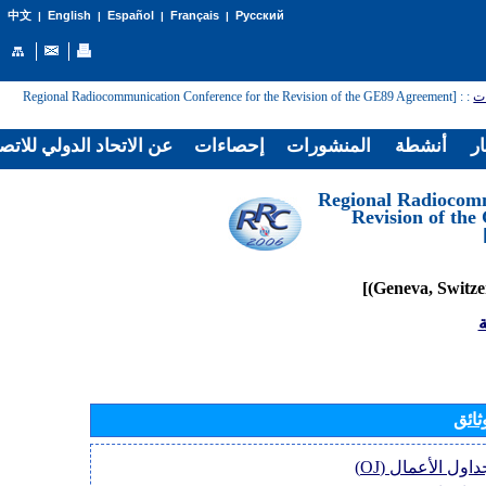
English
Español
Français
Русский
中文
|
|
|
|
ات
:
: [Regional Radiocommunication Conference for the Revision of the GE89 Agreement
ار
أنشطة
المنشورات
إحصاءات
عن الاتحاد الدولي للاتص
[Regional Radiocom
Revision of th
ة
ثائق
اول الأعمال (OJ)