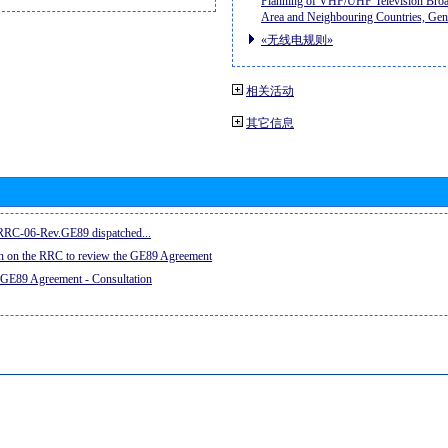
Planning of VHF/UHF Television Broad
Area and Neighbouring Countries, Ge
«无线电规则»
相关活动
其它信息
e RRC-06-Rev.GE89 dispatched...
on on the RRC to review the GE89 Agreement
 GE89 Agreement - Consultation