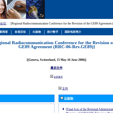
会议
; :
: [Regional Radiocommunication Conference for the Revision of the GE89 Agreemen
新闻室
各项活动
出版物
统计数字
国际电联简介
gional Radiocommunication Conference for the Revision o
GE89 Agreement (RRC-06-Rev.GE89)]
[(Geneva, Switzerland, 15 May-16 June 2006)]
最后文件
全部展开
文件
出版物
[Final Acts of the Regional Administrat