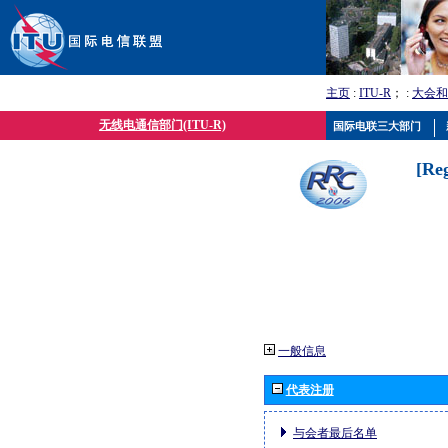
主页
:
ITU-R
； :
大会和
无线电通信部门(ITU-R)
国际电联三大部门
[Re
一般信息
代表注册
与会者最后名单