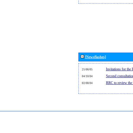
[Newsflashes]
Invitations for th
21/06/05
Second consultati
04/10/04
RRC to review the
02/08/04