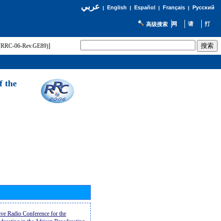
عربي
English
Español
Français
Русский
|
|
|
|
高级搜索
t (RRC-06-Rev.GE89)]
f the
ive Radio Conference for the