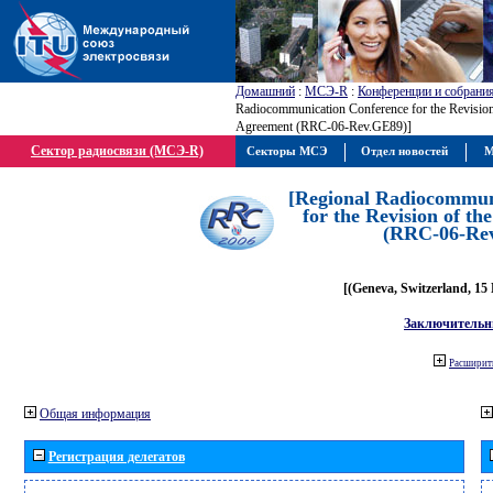
Домашний
:
МСЭ-R
:
Конференции и собрани
Radiocommunication Conference for the Revisio
Agreement (RRC-06-Rev.GE89)]
Сектор радиосвязи (МСЭ-R)
Секторы МСЭ
Отдел новостей
М
[Regional Radiocommun
for the Revision of t
(RRC-06-Re
[(Geneva, Switzerland, 15
Заключительн
Расширить
Общая информация
Регистрация делегатов