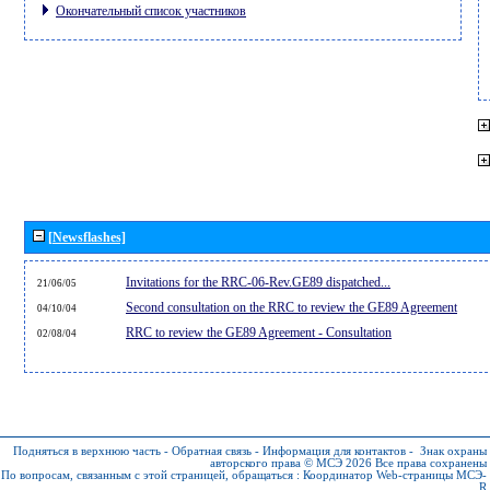
Окончательный список участников
[Newsflashes]
Invitations for the RRC-06-Rev.GE89 dispatched...
21/06/05
Second consultation on the RRC to review the GE89 Agreement
04/10/04
RRC to review the GE89 Agreement - Consultation
02/08/04
Подняться в верхнюю часть
-
Обратная связь
-
Информация для контактов
-
Знак охраны
авторского права © МСЭ 2026
Все права сохранены
По вопросам, связанным с этой страницей, обращаться :
Координатор Web-страницы МСЭ-
R