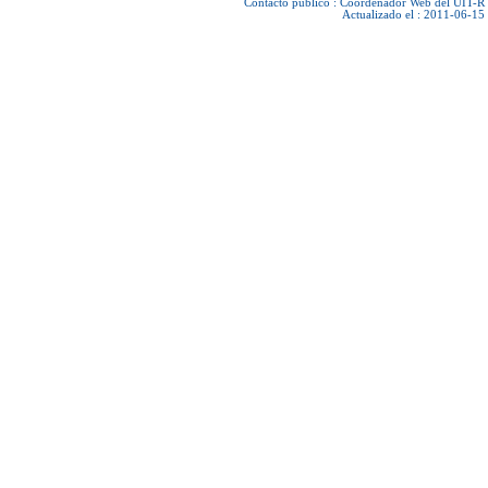
Contacto público :
Coordenador Web del UIT-R
Actualizado el : 2011-06-15