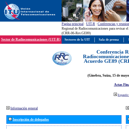
Pagína principal
:
UIT-R
:
Conferencias y reunio
Regional de Radiocomunicaciones para revisar e
(CRR-06-Rev.GE89)
Sector de Radiocomunicaciones (UIT-R)
Sectores de la UIT
Sala de prensa
Conferencia R
Radiocomunicaciones
Acuerdo GE89 (CR
(Ginebra, Suiza, 15 de mayo
Actas Fina
Expandir 
Información general
Inscripción de delegados