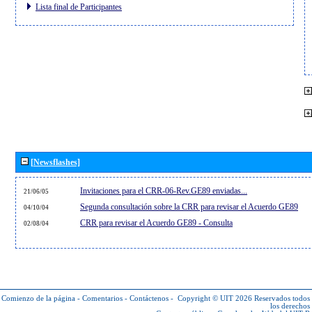
Lista final de Participantes
[Newsflashes]
Invitaciones para el CRR-06-Rev.GE89 enviadas...
21/06/05
Segunda consultación sobre la CRR para revisar el Acuerdo GE89
04/10/04
CRR para revisar el Acuerdo GE89 - Consulta
02/08/04
Comienzo de la página
-
Comentarios
-
Contáctenos
-
Copyright © UIT 2026
Reservados todos
los derechos