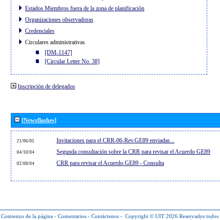
Estados Miembros fuera de la zona de planificación
Organizaciones observadoras
Credenciales
Circulares administrativas
[DM-1147]
[Circular Letter No. 38]
Inscripción de delegados
[Newsflashes]
Invitaciones para el CRR-06-Rev.GE89 enviadas...
21/06/05
Segunda consultación sobre la CRR para revisar el Acuerdo GE89
04/10/04
CRR para revisar el Acuerdo GE89 - Consulta
02/08/04
Comienzo de la página
-
Comentarios
-
Contáctenos
-
Copyright © UIT 2026
Reservados todos