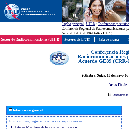
Pagína principal
:
UIT-R
:
Conferencias y reunio
Conferencia Regional de Radiocomunicaciones par
Acuerdo GE89 (CRR-06-Rev.GE89)
Sector de Radiocomunicaciones (UIT-R)
Sectores de la UIT
Sala de prensa
Conferencia Reg
Radiocomunicaciones pa
Acuerdo GE89 (CRR-
(Ginebra, Suiza, 15 de mayo-16 
Actas Finales
Expandir todo
Información general
Invitaciones, registro y otra correspondencia
Estados Miembros de la zona de planificación