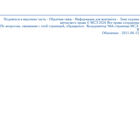
Подняться в верхнюю часть
-
Обратная связь
-
Информация для контактов
-
Знак охраны
авторского права © МСЭ 2026
Все права сохранены
По вопросам, связанным с этой страницей, обращаться :
Координатор Web-страницы МСЭ-
R
Обновлено : 2011-06-15