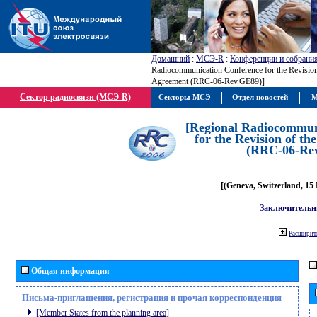
Домашний
:
МСЭ-R
:
Конференции и собрани
Radiocommunication Conference for the Revisio
Agreement (RRC-06-Rev.GE89)]
Сектор радиосвязи (МСЭ-R)
Секторы МСЭ
Отдел новостей
М
[Regional Radiocommun
for the Revision of t
(RRC-06-Re
[(Geneva, Switzerland, 15
Заключительн
Расширить
Общая информация
Письма-приглашения, регистрация и прочая корреспонденция
[Member States from the planning area]