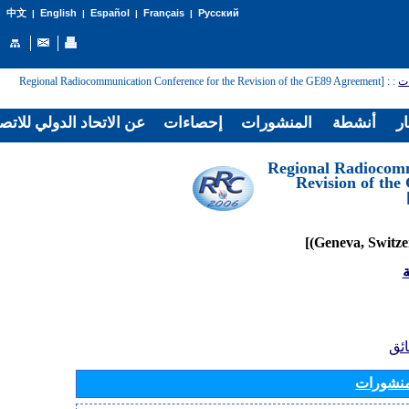
English
Español
Français
Русский
中文
|
|
|
|
: [Regional Radiocommunication Conference for the Revision of the GE89 Agreement
:
ات
ار
أنشطة
المنشورات
إحصاءات
عن الاتحاد الدولي للاتص
[Regional Radiocom
Revision of th
ة
ائق
منشورات