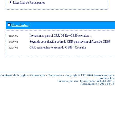
Lista final de Participantes
[Newsflashes]
Invitaciones para el CRR-06-Rev.GE89 enviadas...
21/06/05
Segunda consultación sobre la CRR para revisar el Acuerdo GE89
04/10/04
CRR para revisar el Acuerdo GE89 - Consulta
02/08/04
Comienzo de la página
-
Comentarios
-
Contáctenos
-
Copyright © UIT 2026
Reservados todos
los derechos
Contacto público :
Coordenador Web del UIT-R
Actualizado el : 2011-06-15