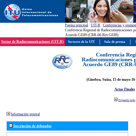
Pagína principal
:
UIT-R
:
Conferencias y reunio
Conferencia Regional de Radiocomunicaciones par
Acuerdo GE89 (CRR-06-Rev.GE89)
Sector de Radiocomunicaciones (UIT-R)
Sectores de la UIT
Sala de prensa
Conferencia Reg
Radiocomunicaciones pa
Acuerdo GE89 (CRR-
(Ginebra, Suiza, 15 de mayo-16 
Actas Finales
Expandir todo
Información general
Inscripción de delegados