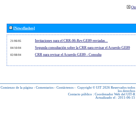
Otr
[Newsflashes]
Invitaciones para el CRR-06-Rev.GE89 enviadas...
21/06/05
Segunda consultación sobre la CRR para revisar el Acuerdo GE89
04/10/04
CRR para revisar el Acuerdo GE89 - Consulta
02/08/04
Comienzo de la página
-
Comentarios
-
Contáctenos
-
Copyright © UIT 2026
Reservados todos
los derechos
Contacto público :
Coordenador Web del UIT-R
Actualizado el : 2011-06-15