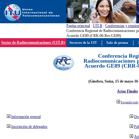
Pagína principal
:
UIT-R
:
Conferencias y reunio
Conferencia Regional de Radiocomunicaciones par
Acuerdo GE89 (CRR-06-Rev.GE89)
Sector de Radiocomunicaciones (UIT-R)
Sectores de la UIT
Sala de prensa
Conferencia Reg
Radiocomunicaciones pa
Acuerdo GE89 (CRR-
(Ginebra, Suiza, 15 de mayo-16 
Actas Finales
Expandir todo
Información general
Do
Inscripción de delegados
Pub
Act