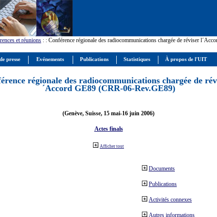
rences et réunions
:
: Conférence régionale des radiocommunications chargée de réviser l´Ac
de presse
Evénements
Publications
Statistiques
À propos de l'UIT
érence régionale des radiocommunications chargée de révi
´Accord GE89 (CRR-06-Rev.GE89)
(Genève, Suisse, 15 mai-16 juin 2006)
Actes finals
Afficher tout
Documents
Publications
Activités connexes
Autres informations