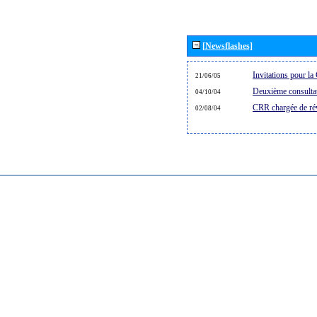
[Newsflashes]
Invitations pour 
21/06/05
Deuxième consultat
04/10/04
CRR chargée de rév
02/08/04