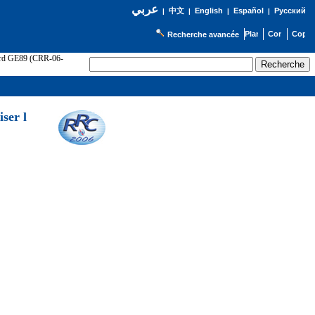
عربي
English
Español
Русский
|
中文
|
|
|
Recherche avancée
cord GE89 (CRR-06-
ser l