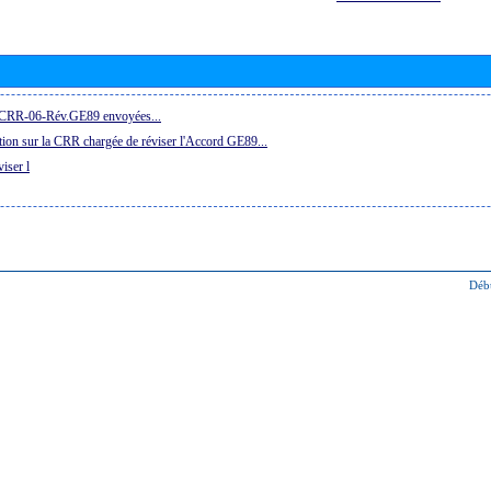
la CRR-06-Rév.GE89 envoyées...
ion sur la CRR chargée de réviser l'Accord GE89...
iser l
Déb