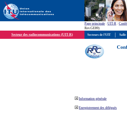
Page principale
:
UIT-R
:
Confé
Rev.GE89)
Secteur des radiocommunications (UIT-R)
Secteurs de l'UIT
Salle 
Conf
Information générale
Enregistrement des délégués