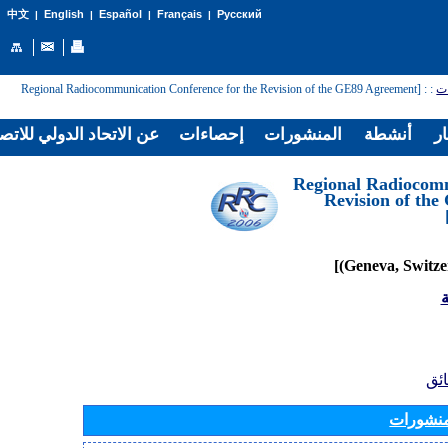
English
Español
Français
Русский
中文
|
|
|
|
: [Regional Radiocommunication Conference for the Revision of the GE89 Agreement
:
ات
ار
أنشطة
المنشورات
إحصاءات
عن الاتحاد الدولي للاتص
[Regional Radiocom
Revision of th
ة
ائق
منشورات