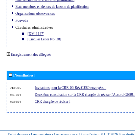
Etats membres en dehors de la zone de planification
Organisations observatrices
Pouvoirs
Circulaires administratives
[DM-1147]
[Circular Letter No. 38]
Enregistrement des délégués
[Newsflashes]
Invitations pour la CRR-06-Rév.GE89 envoyées...
21/06/05
Deuxième consultation sur la CRR chargée de réviser l'Accord GE89..
04/10/04
CRR chargée de réviser l
02/08/04
Début de page
-
Commentaires
-
Contactez-nous
-
Droits d'auteur © UIT 2026
Tous droits