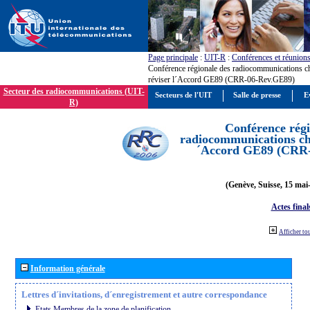
Page principale
:
UIT-R
:
Conférences et réunion
Conférence régionale des radiocommunications c
réviser l´Accord GE89 (CRR-06-Rev.GE89)
Secteur des radiocommunications (UIT-
Secteurs de l'UIT
Salle de presse
E
R)
Conférence régi
radiocommunications cha
´Accord GE89 (CRR
(Genève, Suisse, 15 mai
Actes final
Afficher to
Information générale
Lettres d´invitations, d´enregistrement et autre correspondance
Etats Membres de la zone de planification