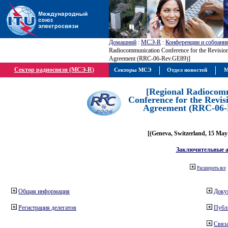
Домашний
:
МСЭ-R
:
Конференции и собрани
Radiocommunication Conference for the Revisio
Agreement (RRC-06-Rev.GE89)]
Сектор радиосвязи (МСЭ-R)
Секторы МСЭ
Отдел новостей
М
[Regional Radiocom
Conference for the Revis
Agreement (RRC-06-
[(Geneva, Switzerland, 15 May
Заключительные 
Расширить все
Общая информация
Доку
Регистрация делегатов
Публ
Связа