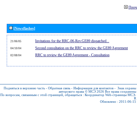
Проч
[Newsflashes]
Invitations for the RRC-06-Rev.GE89 dispatched...
21/06/05
Second consultation on the RRC to review the GE89 Agreement
04/10/04
RRC to review the GE89 Agreement - Consultation
02/08/04
Подняться в верхнюю часть
-
Обратная связь
-
Информация для контактов
-
Знак охраны
авторского права © МСЭ 2026
Все права сохранены
По вопросам, связанным с этой страницей, обращаться :
Координатор Web-страницы МСЭ-
R
Обновлено : 2011-06-15