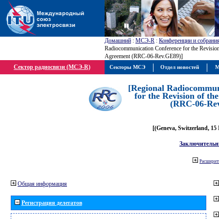
Домашний
:
МСЭ-R
:
Конференции и собрани
Radiocommunication Conference for the Revisio
Agreement (RRC-06-Rev.GE89)]
Сектор радиосвязи (МСЭ-R)
Секторы МСЭ
Отдел новостей
М
[Regional Radiocommun
for the Revision of t
(RRC-06-Re
[(Geneva, Switzerland, 15
Заключительн
Расширить
Общая информация
Регистрация делегатов