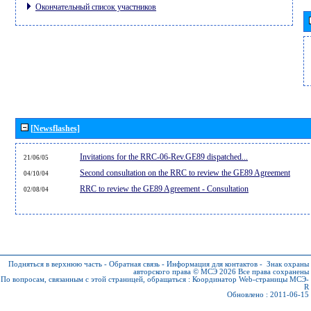
Окончательный список участников
[Newsflashes]
Invitations for the RRC-06-Rev.GE89 dispatched...
21/06/05
Second consultation on the RRC to review the GE89 Agreement
04/10/04
RRC to review the GE89 Agreement - Consultation
02/08/04
Подняться в верхнюю часть
-
Обратная связь
-
Информация для контактов
-
Знак охраны
авторского права © МСЭ 2026
Все права сохранены
По вопросам, связанным с этой страницей, обращаться :
Координатор Web-страницы МСЭ-
R
Обновлено : 2011-06-15