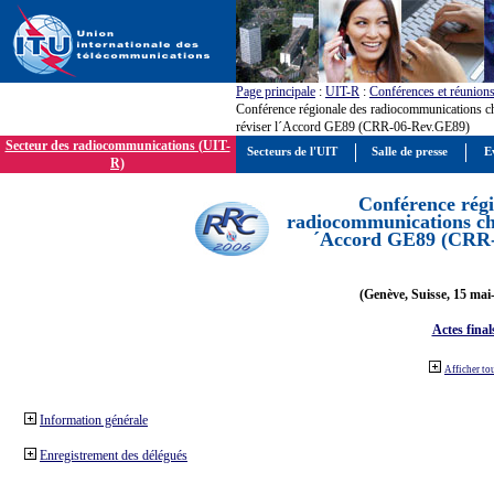
Page principale
:
UIT-R
:
Conférences et réunion
Conférence régionale des radiocommunications c
réviser l´Accord GE89 (CRR-06-Rev.GE89)
Secteur des radiocommunications (UIT-
Secteurs de l'UIT
Salle de presse
E
R)
Conférence régi
radiocommunications cha
´Accord GE89 (CRR
(Genève, Suisse, 15 mai
Actes final
Afficher to
Information générale
Enregistrement des délégués