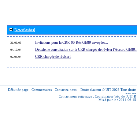
[Newsflashes]
Invitations pour la CRR-06-Rév.GE89 envoyées...
21/06/05
Deuxième consultation sur la CRR chargée de réviser l'Accord GE89..
04/10/04
CRR chargée de réviser l
02/08/04
Début de page
-
Commentaires
-
Contactez-nous
-
Droits d'auteur © UIT 2026
Tous droits
réservés
Contact pour cette page :
Coordinateur Web de l'UIT-R
Mis à jour le : 2011-06-15