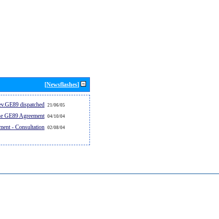
[Newsflashes]
v.GE89 dispatched...
21/06/05
the GE89 Agreement
04/10/04
ent - Consultation
02/08/04