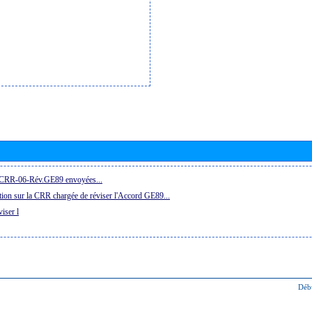
la CRR-06-Rév.GE89 envoyées...
ion sur la CRR chargée de réviser l'Accord GE89...
iser l
Déb