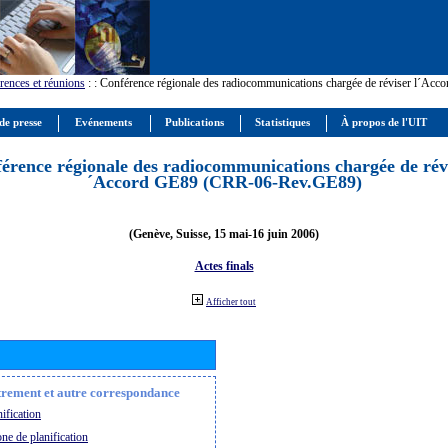
rences et réunions
:
: Conférence régionale des radiocommunications chargée de réviser l´Ac
de presse
Evénements
Publications
Statistiques
À propos de l'UIT
érence régionale des radiocommunications chargée de révi
´Accord GE89 (CRR-06-Rev.GE89)
(Genève, Suisse, 15 mai-16 juin 2006)
Actes finals
Afficher tout
strement et autre correspondance
ification
ne de planification