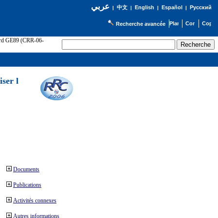
عربي
English
Español
Русский
|
中文
|
|
|
Recherche avancée
cord GE89 (CRR-06-
ser l
Documents
Publications
Activités connexes
Autres informations