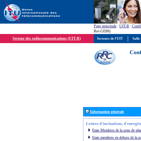
Page principale
:
UIT-R
:
Confé
Rev.GE89)
Secteur des radiocommunications (UIT-R)
Secteurs de l'UIT
Salle 
Conf
Information générale
Lettres d´invitations, d´enregi
Etats Membres de la zone de plan
Etats membres en dehors de la zo