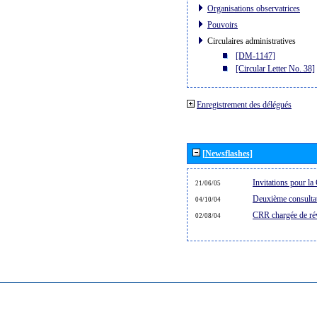
Organisations observatrices
Pouvoirs
Circulaires administratives
[DM-1147]
[Circular Letter No. 38]
Enregistrement des délégués
[Newsflashes]
Invitations pour 
21/06/05
Deuxième consultat
04/10/04
CRR chargée de rév
02/08/04