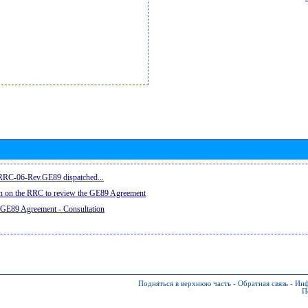
e RRC-06-Rev.GE89 dispatched...
on on the RRC to review the GE89 Agreement
 GE89 Agreement - Consultation
Подняться в верхнюю часть
-
Обратная связь
-
Инф
П