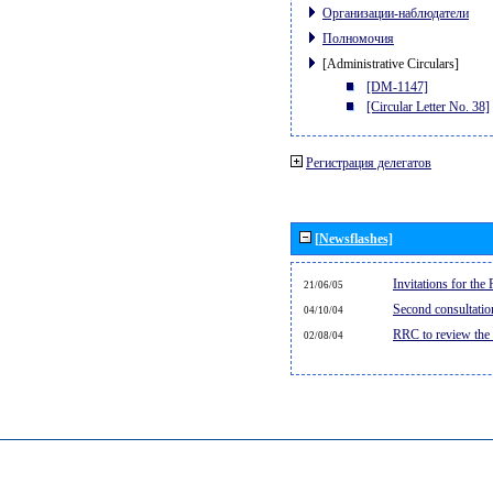
Организации-наблюдатели
Полномочия
[Administrative Circulars]
[DM-1147]
[Circular Letter No. 38]
Регистрация делегатов
[Newsflashes]
Invitations for th
21/06/05
Second consultati
04/10/04
RRC to review the
02/08/04