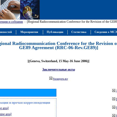
енции и собрания
:
: [Regional Radiocommunication Conference for the Revision of the GE
новостей
Мероприятия
Публикации
Статистика
Сведения о МС
gional Radiocommunication Conference for the Revision o
GE89 Agreement (RRC-06-Rev.GE89)]
[(Geneva, Switzerland, 15 May-16 June 2006)]
Заключительные акты
Расширить все
рация и прочая корреспонденция
g area]
ning area]