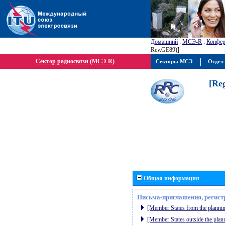
Домашний
:
МСЭ-R
:
Конфер
Rev.GE89)]
Сектор радиосвязи (МСЭ-R)
Секторы МСЭ
Отдел 
[Re
Общая информация
Письма-приглашения, регист
[Member States from the plannin
[Member States outside the plan