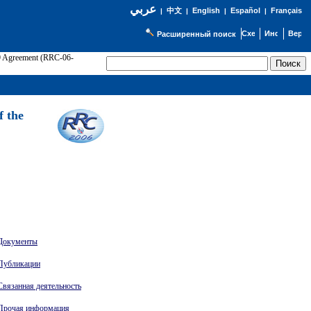
عربي
English
Español
Français
|
中文
|
|
|
Расширенный поиск
89 Agreement (RRC-06-
Э
f the
Документы
Публикации
Связанная деятельность
Прочая информация