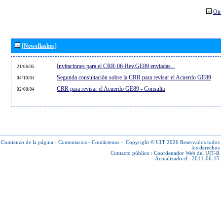
Otr
[Newsflashes]
Invitaciones para el CRR-06-Rev.GE89 enviadas...
21/06/05
Segunda consultación sobre la CRR para revisar el Acuerdo GE89
04/10/04
CRR para revisar el Acuerdo GE89 - Consulta
02/08/04
Comienzo de la página
-
Comentarios
-
Contáctenos
-
Copyright © UIT 2026
Reservados todos
los derechos
Contacto público :
Coordenador Web del UIT-R
Actualizado el : 2011-06-15