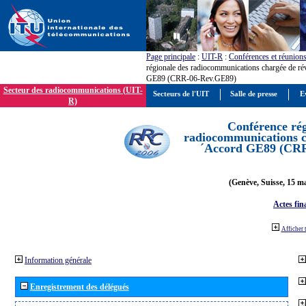
Page principale
:
UIT-R
:
Conférences et réunion
régionale des radiocommunications chargée de ré
GE89 (CRR-06-Rev.GE89)
Secteur des radiocommunications (UIT-
Secteurs de l'UIT
Salle de presse
E
R)
Conférence rég
radiocommunications ch
´Accord GE89 (CR
(Genève, Suisse, 15 ma
Actes fin
Afficher 
Information générale
Enregistrement des délégués