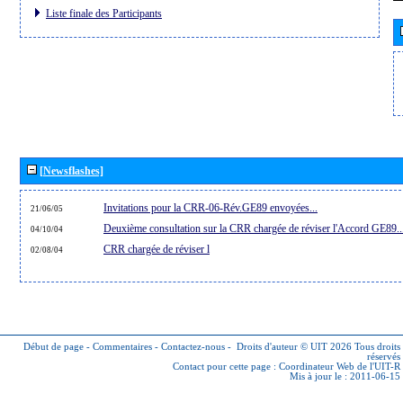
Liste finale des Participants
[Newsflashes]
Invitations pour la CRR-06-Rév.GE89 envoyées...
21/06/05
Deuxième consultation sur la CRR chargée de réviser l'Accord GE89..
04/10/04
CRR chargée de réviser l
02/08/04
Début de page
-
Commentaires
-
Contactez-nous
-
Droits d'auteur © UIT 2026
Tous droits
réservés
Contact pour cette page :
Coordinateur Web de l'UIT-R
Mis à jour le : 2011-06-15