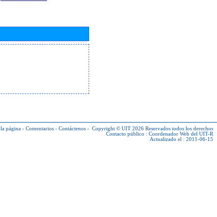
la página
-
Comentarios
-
Contáctenos
-
Copyright © UIT 2026
Reservados todos los derechos
Contacto público :
Coordenador Web del UIT-R
Actualizado el : 2011-06-15