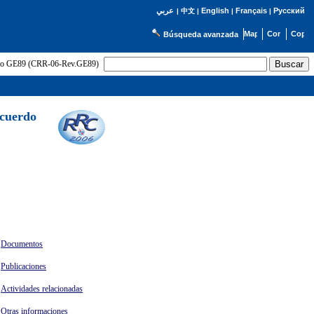
English
Français
Русский
عربي
|
中文
|
|
|
Búsqueda avanzada
uerdo GE89 (CRR-06-Rev.GE89)
Acuerdo
Documentos
Publicaciones
Actividades relacionadas
Otras informaciones