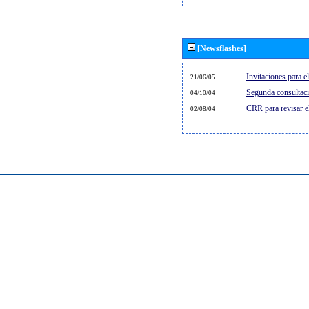
[Newsflashes]
Invitaciones para 
21/06/05
Segunda consultaci
04/10/04
CRR para revisar 
02/08/04