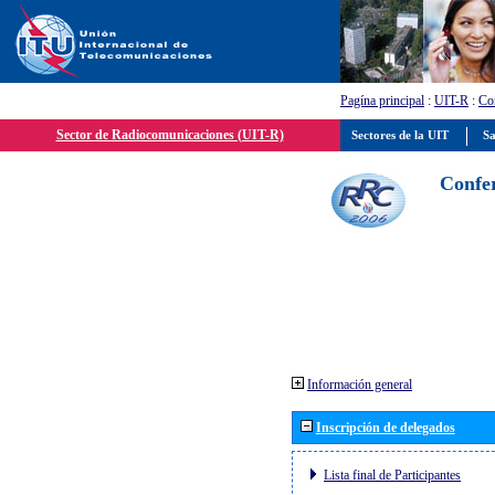
Pagína principal
:
UIT-R
:
Con
Sector de Radiocomunicaciones (UIT-R)
Sectores de la UIT
Sa
Confer
Información general
Inscripción de delegados
Lista final de Participantes