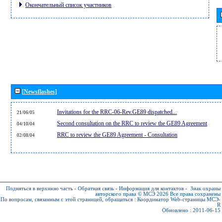
Окончательный список участников
[Newsflashes]
Invitations for the RRC-06-Rev.GE89 dispatched...
21/06/05
Second consultation on the RRC to review the GE89 Agreement
04/10/04
RRC to review the GE89 Agreement - Consultation
02/08/04
Подняться в верхнюю часть
-
Обратная связь
-
Информация для контактов
-
Знак охраны
авторского права © МСЭ 2026
Все права сохранены
По вопросам, связанным с этой страницей, обращаться :
Координатор Web-страницы МСЭ-
R
Обновлено : 2011-06-15