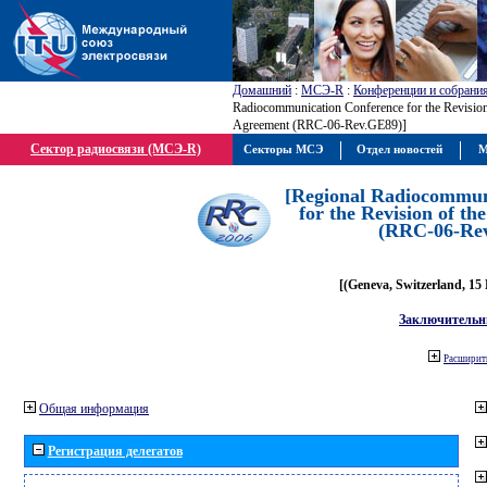
Домашний
:
МСЭ-R
:
Конференции и собрани
Radiocommunication Conference for the Revisio
Agreement (RRC-06-Rev.GE89)]
Сектор радиосвязи (МСЭ-R)
Секторы МСЭ
Отдел новостей
М
[Regional Radiocommun
for the Revision of t
(RRC-06-Re
[(Geneva, Switzerland, 15
Заключительн
Расширить
Общая информация
Регистрация делегатов