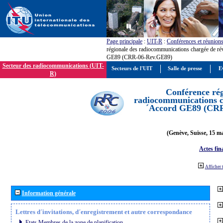
Page principale
:
UIT-R
:
Conférences et réunion
régionale des radiocommunications chargée de ré
GE89 (CRR-06-Rev.GE89)
Secteur des radiocommunications (UIT-
Secteurs de l'UIT
Salle de presse
E
R)
Conférence rég
radiocommunications ch
´Accord GE89 (CR
(Genève, Suisse, 15 ma
Actes fin
Afficher 
Information générale
Lettres d´invitations, d´enregistrement et autre correspondance
Etats Membres de la zone de planification