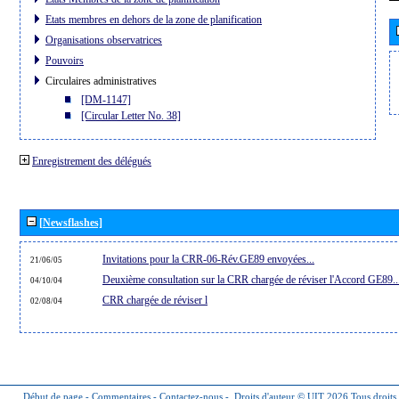
Etats membres en dehors de la zone de planification
Organisations observatrices
Pouvoirs
Circulaires administratives
[DM-1147]
[Circular Letter No. 38]
Enregistrement des délégués
[Newsflashes]
Invitations pour la CRR-06-Rév.GE89 envoyées...
21/06/05
Deuxième consultation sur la CRR chargée de réviser l'Accord GE89..
04/10/04
CRR chargée de réviser l
02/08/04
Début de page
-
Commentaires
-
Contactez-nous
-
Droits d'auteur © UIT 2026
Tous droits