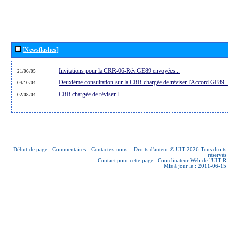
[Newsflashes]
Invitations pour la CRR-06-Rév.GE89 envoyées...
21/06/05
Deuxième consultation sur la CRR chargée de réviser l'Accord GE89..
04/10/04
CRR chargée de réviser l
02/08/04
Début de page
-
Commentaires
-
Contactez-nous
-
Droits d'auteur © UIT 2026
Tous droits
réservés
Contact pour cette page :
Coordinateur Web de l'UIT-R
Mis à jour le : 2011-06-15