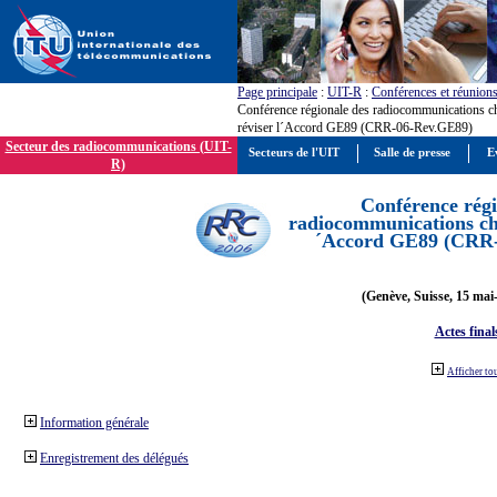
Page principale
:
UIT-R
:
Conférences et réunion
Conférence régionale des radiocommunications c
réviser l´Accord GE89 (CRR-06-Rev.GE89)
Secteur des radiocommunications (UIT-
Secteurs de l'UIT
Salle de presse
E
R)
Conférence régi
radiocommunications cha
´Accord GE89 (CRR
(Genève, Suisse, 15 mai
Actes final
Afficher to
Information générale
Enregistrement des délégués