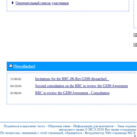
Окончательный список участников
[Newsflashes]
Invitations for the RRC-06-Rev.GE89 dispatched...
21/06/05
Second consultation on the RRC to review the GE89 Agreement
04/10/04
RRC to review the GE89 Agreement - Consultation
02/08/04
Подняться в верхнюю часть
-
Обратная связь
-
Информация для контактов
-
Знак охраны
авторского права © МСЭ 2026
Все права сохранены
По вопросам, связанным с этой страницей, обращаться :
Координатор Web-страницы МСЭ-
R