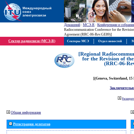
Домашний
:
МСЭ-R
:
Конференции и собрани
Radiocommunication Conference for the Revisio
Agreement (RRC-06-Rev.GE89)]
Сектор радиосвязи (МСЭ-R)
Секторы МСЭ
Отдел новостей
М
[Regional Radiocommun
for the Revision of t
(RRC-06-Re
[(Geneva, Switzerland, 15
Заключительн
Расширить
Общая информация
Регистрация делегатов