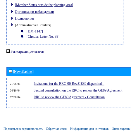
[Member States outside the planning area]
Организации-наблюдатели
Полномочия
[Administrative Circulars]
[DM-1147]
[Circular Letter No. 38]
Регистрация делегатов
[Newsflashes]
Invitations for the RRC-06-Rev.GE89 dispatched...
21/06/05
Second consultation on the RRC to review the GE89 Agreement
04/10/04
RRC to review the GE89 Agreement - Consultation
02/08/04
Подняться в верхнюю часть
-
Обратная связь
-
Информация для контактов
-
Знак охраны