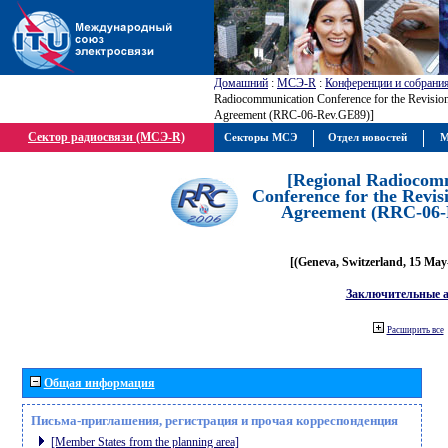
Домашний
:
МСЭ-R
:
Конференции и собрани
Radiocommunication Conference for the Revisio
Agreement (RRC-06-Rev.GE89)]
Сектор радиосвязи (МСЭ-R)
Секторы МСЭ
Отдел новостей
М
[Regional Radiocom
Conference for the Revis
Agreement (RRC-06-
[(Geneva, Switzerland, 15 May
Заключительные 
Расширить все
Общая информация
Письма-приглашения, регистрация и прочая корреспонденция
[Member States from the planning area]