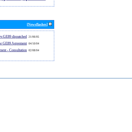
[Newsflashes]
v.GE89 dispatched...
21/06/05
the GE89 Agreement
04/10/04
ent - Consultation
02/08/04