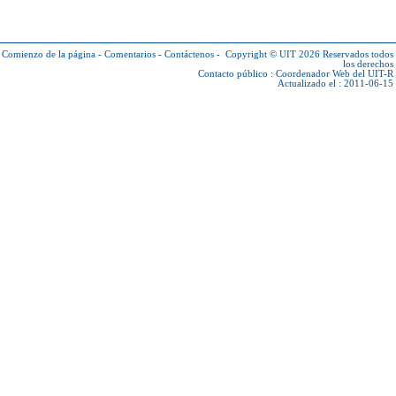
Comienzo de la página
-
Comentarios
-
Contáctenos
-
Copyright © UIT 2026
Reservados todos
los derechos
Contacto público :
Coordenador Web del UIT-R
Actualizado el : 2011-06-15