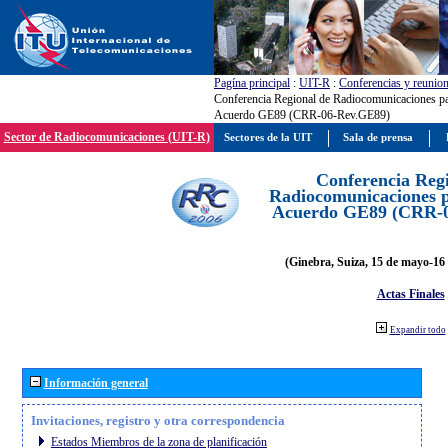
Pagína principal
:
UIT-R
:
Conferencias y reunio
Conferencia Regional de Radiocomunicaciones par
Acuerdo GE89 (CRR-06-Rev.GE89)
Sector de Radiocomunicaciones (UIT-R)
Sectores de la UIT
Sala de prensa
Conferencia Reg
Radiocomunicaciones pa
Acuerdo GE89 (CRR-
(Ginebra, Suiza, 15 de mayo-16 
Actas Finales
Expandir todo
Información general
Invitaciones, registro y otra correspondencia
Estados Miembros de la zona de planificación