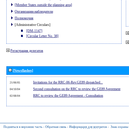
[Member States outside the planning area]
Организации-наблюдатели
Полномочия
[Administrative Circulars]
[DM-1147]
[Circular Letter No. 38]
Регистрация делегатов
[Newsflashes]
Invitations for the RRC-06-Rev.GE89 dispatched...
21/06/05
Second consultation on the RRC to review the GE89 Agreement
04/10/04
RRC to review the GE89 Agreement - Consultation
02/08/04
Подняться в верхнюю часть
-
Обратная связь
-
Информация для контактов
-
Знак охраны