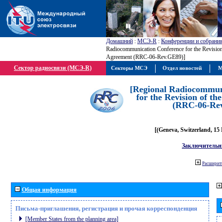
Домашний
:
МСЭ-R
:
Конференции и собрани
Radiocommunication Conference for the Revisio
Agreement (RRC-06-Rev.GE89)]
Сектор радиосвязи (МСЭ-R)
Секторы МСЭ
Отдел новостей
М
[Regional Radiocommun
for the Revision of t
(RRC-06-Re
[(Geneva, Switzerland, 15
Заключительн
Расширить
Общая информация
Письма-приглашения, регистрация и прочая корреспонденция
[Member States from the planning area]