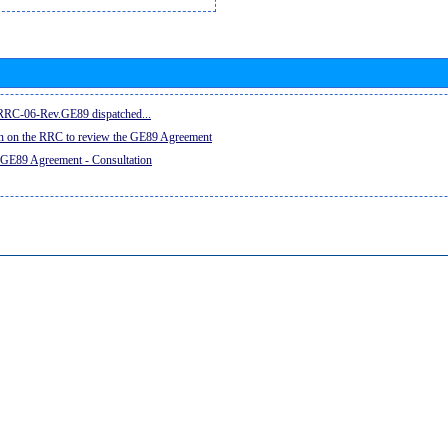
e RRC-06-Rev.GE89 dispatched...
on on the RRC to review the GE89 Agreement
 GE89 Agreement - Consultation