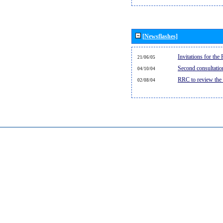
[Newsflashes]
Invitations for th
21/06/05
Second consultati
04/10/04
RRC to review the
02/08/04