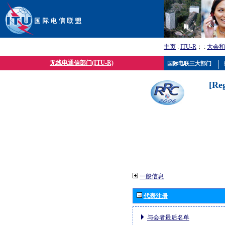
主页
:
ITU-R
； :
大会和
无线电通信部门(ITU-R)
国际电联三大部门
[Re
一般信息
代表注册
与会者最后名单