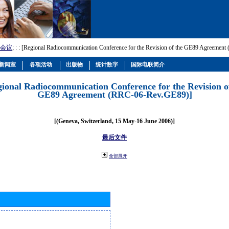
会议
; :
: [Regional Radiocommunication Conference for the Revision of the GE89 Agreemen
新闻室
各项活动
出版物
统计数字
国际电联简介
gional Radiocommunication Conference for the Revision o
GE89 Agreement (RRC-06-Rev.GE89)]
[(Geneva, Switzerland, 15 May-16 June 2006)]
最后文件
全部展开