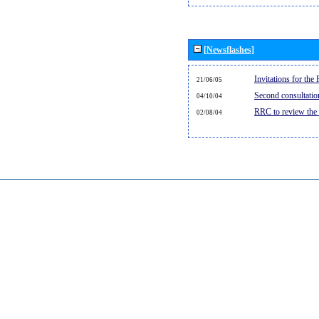
[Newsflashes]
Invitations for th
21/06/05
Second consultati
04/10/04
RRC to review the
02/08/04