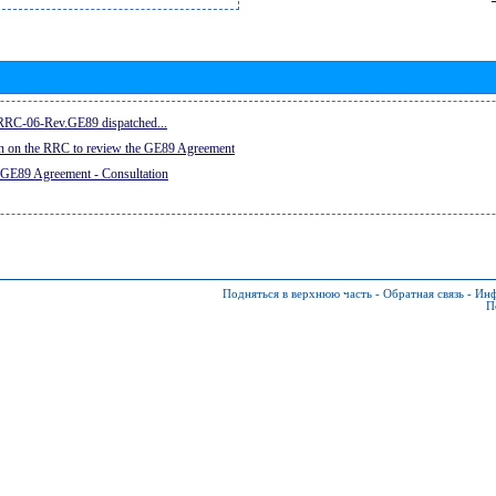
e RRC-06-Rev.GE89 dispatched...
on on the RRC to review the GE89 Agreement
 GE89 Agreement - Consultation
Подняться в верхнюю часть
-
Обратная связь
-
Инф
П