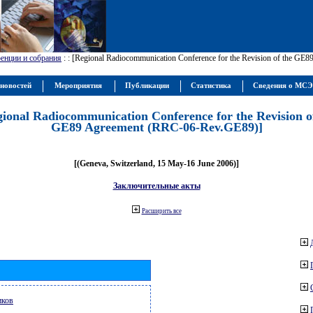
енции и собрания
:
: [Regional Radiocommunication Conference for the Revision of the GE
новостей
Мероприятия
Публикации
Статистика
Сведения о МС
gional Radiocommunication Conference for the Revision o
GE89 Agreement (RRC-06-Rev.GE89)]
[(Geneva, Switzerland, 15 May-16 June 2006)]
Заключительные акты
Расширить все
иков