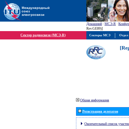
Домашний
:
МСЭ-R
:
Конфер
Rev.GE89)]
Сектор радиосвязи (МСЭ-R)
Секторы МСЭ
Отдел 
[Re
Общая информация
Регистрация делегатов
Окончательный список участн