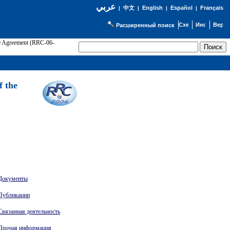
عربي
English
Español
Français
|
中文
|
|
|
Расширенный поиск
89 Agreement (RRC-06-
Э
f the
Документы
Публикации
Связанная деятельность
Прочая информация