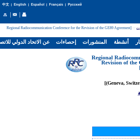
English
Español
Français
Русский
中文
|
|
|
|
: [Regional Radiocommunication Conference for the Revision of the GE89 Agreement
:
ات
ار
أنشطة
المنشورات
إحصاءات
عن الاتحاد الدولي للاتص
[Regional Radiocom
Revision of th
ة