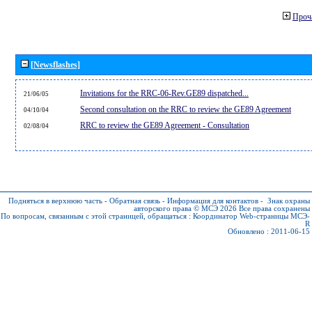
Проч
[Newsflashes]
Invitations for the RRC-06-Rev.GE89 dispatched...
21/06/05
Second consultation on the RRC to review the GE89 Agreement
04/10/04
RRC to review the GE89 Agreement - Consultation
02/08/04
Подняться в верхнюю часть
-
Обратная связь
-
Информация для контактов
-
Знак охраны
авторского права © МСЭ 2026
Все права сохранены
По вопросам, связанным с этой страницей, обращаться :
Координатор Web-страницы МСЭ-
R
Обновлено : 2011-06-15