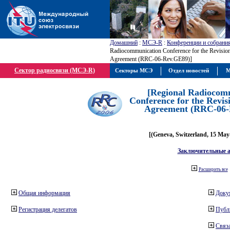
Домашний
:
МСЭ-R
:
Конференции и собрани
Radiocommunication Conference for the Revisio
Agreement (RRC-06-Rev.GE89)]
Сектор радиосвязи (МСЭ-R)
Секторы МСЭ
Отдел новостей
М
[Regional Radiocom
Conference for the Revis
Agreement (RRC-06-
[(Geneva, Switzerland, 15 May
Заключительные 
Расширить все
Общая информация
Доку
Регистрация делегатов
Публ
Связа