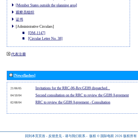
[Member States outside the planning area]
观察员组织
证书
[Administrative Circulars]
[DM-1147]
[Circular Letter No. 38]
代表注册
[Newsflashes]
Invitations for the RRC-06-Rev.GE89 dispatched...
21/06/05
Second consultation on the RRC to review the GE89 Agreement
04/10/04
RRC to review the GE89 Agreement - Consultation
02/08/04
回到本页页首
-
反馈意见
-
请与我们联系
-
版权 © 国际电联 2026
版权所有