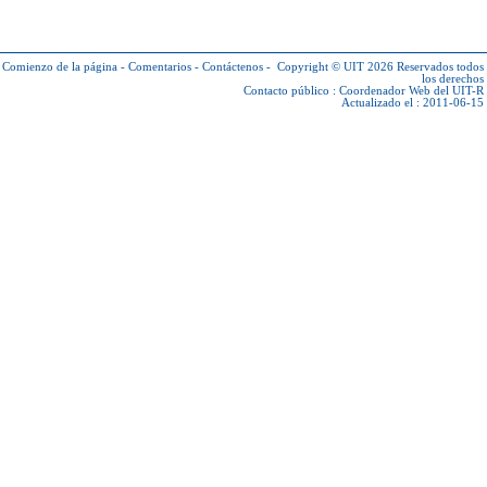
Comienzo de la página
-
Comentarios
-
Contáctenos
-
Copyright © UIT 2026
Reservados todos
los derechos
Contacto público :
Coordenador Web del UIT-R
Actualizado el : 2011-06-15