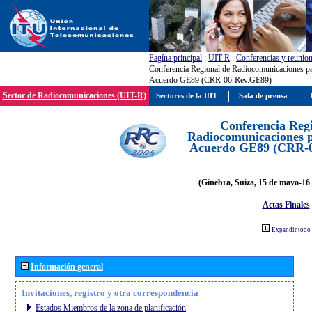
Pagína principal
:
UIT-R
:
Conferencias y reunio
Conferencia Regional de Radiocomunicaciones par
Acuerdo GE89 (CRR-06-Rev.GE89)
Sector de Radiocomunicaciones (UIT-R)
Sectores de la UIT
Sala de prensa
Conferencia Reg
Radiocomunicaciones pa
Acuerdo GE89 (CRR-
(Ginebra, Suiza, 15 de mayo-16 
Actas Finales
Expandir todo
Información general
Invitaciones, registro y otra correspondencia
Estados Miembros de la zona de planificación